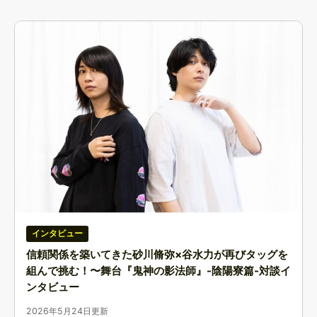
インタビュー
信頼関係を築いてきた砂川脩弥×谷水力が再びタッグを
組んで挑む！〜舞台『鬼神の影法師』-陰陽寮篇-対談イ
ンタビュー
2026年5月24日更新