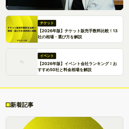
インタビュー
チケット
水野美紀プロデュース、ブロードウェイ水
【2026年版】チケット販売手数料比較！13
準で制作された『礎の響』 関ヶ原の戦いを
社の相場・選び方を解説
描くノンバーバル演劇第 2 弾の見どころと
は？
イベント
TL
【2026年版】イベント会社ランキング！お
すすめ50社と料金相場を解説
新着記事