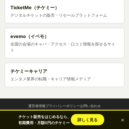
TicketMe（チケミー）
デジタルチケットの販売・リセールプラットフォーム
evemo（イベモ）
全国の会場のキャパ・アクセス・口コミ情報を探せるサイ
ト
チケミーキャリア
エンタメ業界の転職・キャリア情報メディア
運営者情報
プライバシーポリシー
お問い合わせ
チケット販売をはじめるなら、
×
詳しく見る
© 2026 チケットラボ｜運営:
株式会社チケミー
初期費用・月額0円のチケミー